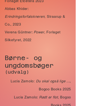
Forlaget Etcetera 2023
Abbas Khider:
Erindringsforfalskneren,
Straarup &
Co., 2023
Verena Güntner:
Power
, Forlaget
Silkefyret, 2022
Børne- og
ungdomsbøger
(udvalg)
Lucia Zamolo:
Du skal også lige
...,
Bogoo Books 2025
Lucia Zamolo:
Rødt er flot
, Bogoo
Books 2025