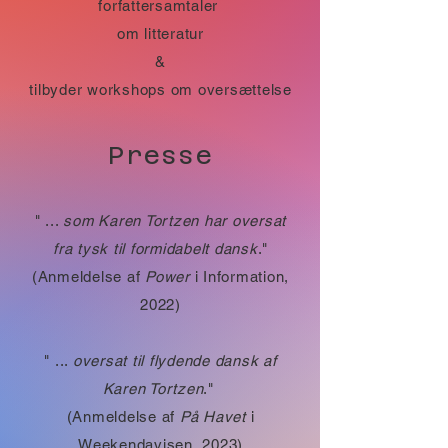
forfattersamtaler
om litteratur
&
tilbyder workshops om oversættelse
Presse
" ...
som Karen Tortzen har oversat
fra tysk til formidabelt dansk
."
(Anmeldelse af
Power
i Information,
2022)
" ...
oversat til flydende dansk af
Karen Tortzen
."
(Anmeldelse af
På Havet
i
Weekendavisen, 2023)