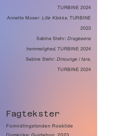
TURBINE 2024
Annette Moser:
Lille Klokke
, TURBINE
2023
Sabine Stehr:
Drageøens
hemmelighed
, TURBINE 2024
Sabine Stehr:
Dinounge i fare
,
TURBINE 2024
Fagtekster
Formidlingsfonden Roskilde
Domkirke: Guidebog, 2023