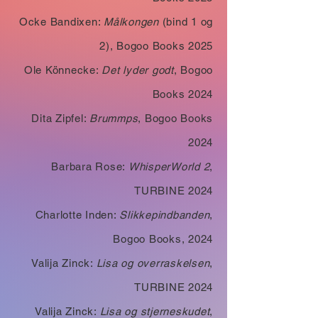
Ocke Bandixen:
Målkongen
(bind 1 og
2), Bogoo Books 2025
Ole Könnecke:
Det lyder godt
, Bogoo
Books 2024
Dita Zipfel:
Brummps
, Bogoo Books
2024
Barbara Rose:
WhisperWorld 2
,
TURBINE 2024​
Charlotte Inden:
Slikkepindbanden
,
Bogoo Books, 2024
Valija Zinck:
Lisa og overraskelsen
,
TURBINE 2024
Valija Zinck:
Lisa og stjerneskudet
,