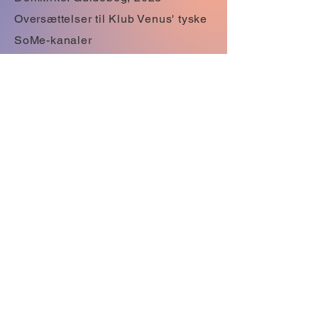
Oversættelser til Klub Venus' tyske
SoMe-kanaler
SMK, Statens Museum for Kunst:
Oversættelse af udstillingstekster
KONTAKT
Mail:
karentortzen@gmail.com
Telefon:
+45 31334121